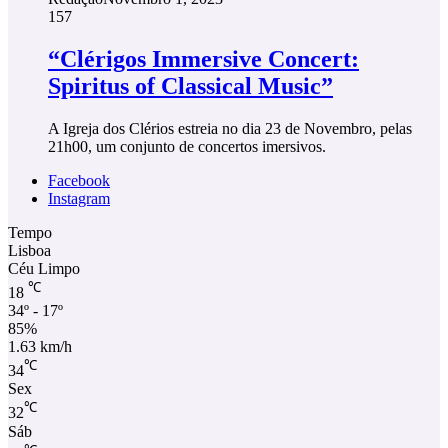
157
“Clérigos Immersive Concert:
Spiritus of Classical Music”
A Igreja dos Clérios estreia no dia 23 de Novembro, pelas
21h00, um conjunto de concertos imersivos.
Facebook
Instagram
Tempo
Lisboa
Céu Limpo
℃
18
34º - 17º
85%
1.63 km/h
℃
34
Sex
℃
32
Sáb