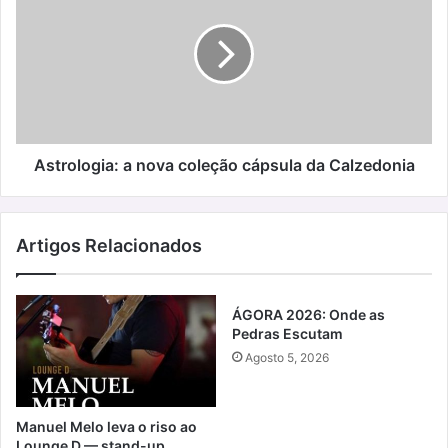
nova
coleção
cápsula
da
Calzedonia
Astrologia: a nova coleção cápsula da Calzedonia
Artigos Relacionados
ÁGORA 2026: Onde as
Pedras Escutam
Agosto 5, 2026
Manuel Melo leva o riso ao
Lounge D — stand-up