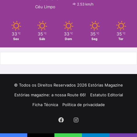
2.53 km/h
Céu Limpo
33
35
33
35
35
℃
℃
℃
℃
℃
Sex
Sáb
Dom
Seg
Ter
© Todos os Direitos Reservados 2026 Estórias Magazine
Estórias magazine: a nossa Route 66!
Estatuto Editorial
Ficha Técnica
Política de privacidade
Facebook
Instagram