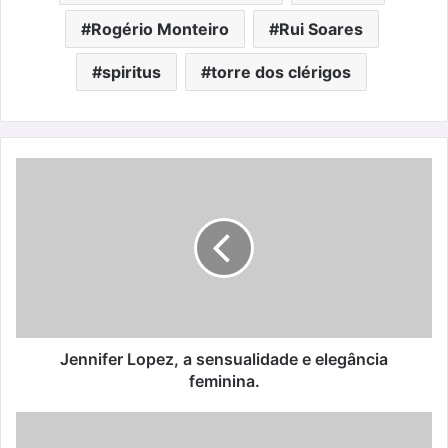
Rogério Monteiro
Rui Soares
spiritus
torre dos clérigos
Jennifer
Lopez,
a
sensualidade
e
elegância
feminina.
Jennifer Lopez, a sensualidade e elegância
feminina.
Astrologia:
a