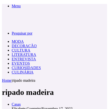
Menu
Pesquisar por
MODA
DECORAÇÃO
CULTURA
LITERATURA
ENTREVISTA
EVENTOS
CURIOSIDADES
CULINÁRIA
Home
|
ripado madeira
ripado madeira
Casas
Elisabete Guerreiro
Novembro 17, 2022