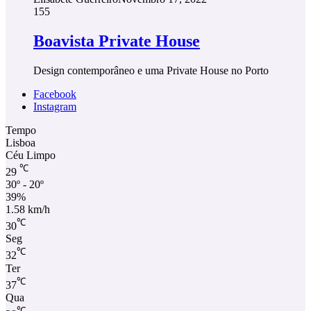
155
Boavista Private House
Design contemporâneo e uma Private House no Porto
Facebook
Instagram
Tempo
Lisboa
Céu Limpo
℃
29
30º - 20º
39%
1.58 km/h
℃
30
Seg
℃
32
Ter
℃
37
Qua
℃