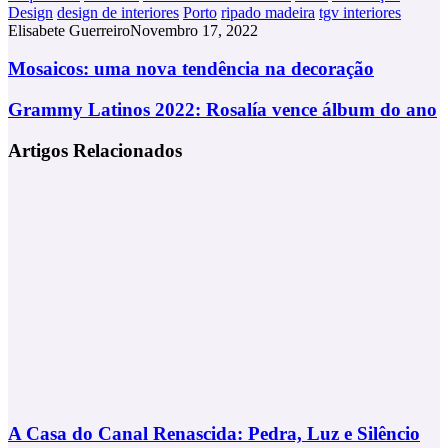
Design
design de interiores
Porto
ripado madeira
tgv interiores
Elisabete Guerreiro
Novembro 17, 2022
Mosaicos:
Mosaicos: uma nova tendência na decoração
uma
nova
Grammy
Grammy Latinos 2022: Rosalía vence álbum do ano
tendência
Latinos
na
2022:
Artigos Relacionados
decoração
Rosalía
vence
álbum
do
ano
A Casa do Canal Renascida: Pedra, Luz e Silêncio