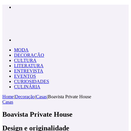
Menu
Pesquisar
por
MODA
DECORAÇÃO
CULTURA
LITERATURA
ENTREVISTA
EVENTOS
CURIOSIDADES
CULINÁRIA
Home
|
Decoração
|
Casas
|
Boavista Private House
Casas
Boavista Private House
Design e originalidade