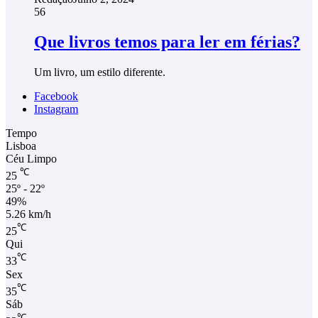
56
Que livros temos para ler em férias?
Um livro, um estilo diferente.
Facebook
Instagram
Tempo
Lisboa
Céu Limpo
℃
25
25º - 22º
49%
5.26 km/h
℃
25
Qui
℃
33
Sex
℃
35
Sáb
℃