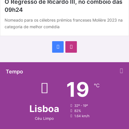
O Regresso de Ricardo III, no comboio das
09h24
Nomeado para os célebres prémios franceses Molière 2023 na
categoria de melhor comédia
F
I
a
n
c
s
Tempo
19
e
t
℃
b
a
o
g
Lisboa
32º - 19º
82%
o
r
1.64 km/h
Céu Limpo
k
a