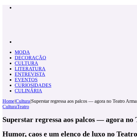
Menu
Pesquisar
por
MODA
DECORAÇÃO
CULTURA
LITERATURA
ENTREVISTA
EVENTOS
CURIOSIDADES
CULINÁRIA
Home
|
Cultura
|
Superstar regressa aos palcos — agora no Teatro Arm
Cultura
Teatro
Superstar regressa aos palcos — agora no
Humor, caos e um elenco de luxo no Teatr