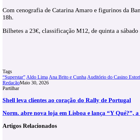
Com cenografia de Catarina Amaro e figurinos da Bam
18h.
Bilhetes a 23€, classificação M12, de quinta a sábad
Tags
“Superstar”
Aldo Lima
Ana Brito e Cunha
Auditório do Casino Estori
Redação
Maio 30, 2026
Partilhar
Facebook
X
LinkedIn
Tumblr
Pinterest
Partilhar
Via
Shell
Shell leva clientes ao coração do Rally de Portugal
Email
leva
clientes
Norm.
Norm. abre nova loja em Lisboa e lança “Y Qué?”, a c
ao
abre
coração
nova
Artigos Relacionados
do
loja
Rally
em
de