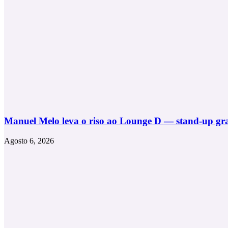
Lisboa
Portugal
e
lança
“Y
Qué?”,
a
coleção
que
liberta
o
verão
Manuel Melo leva o riso ao Lounge D — stand-up grat
Agosto 6, 2026