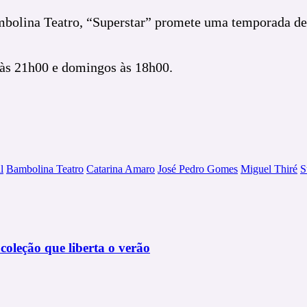
bolina Teatro, “Superstar” promete uma temporada de 
o às 21h00 e domingos às 18h00.
l
Bambolina Teatro
Catarina Amaro
José Pedro Gomes
Miguel Thiré
S
oleção que liberta o verão