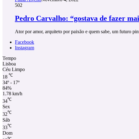
502
Pedro Carvalho: “gostava de fazer ma
Ator por amor, arquiteto por paixão e quem sabe, um futuro pin
Facebook
Instagram
Tempo
Lisboa
Céu Limpo
℃
18
34º - 17º
84%
1.78 km/h
℃
34
Sex
℃
32
Sáb
℃
33
Dom
℃