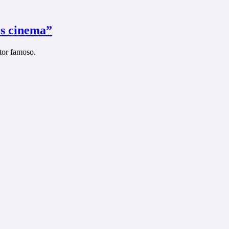
is cinema”
tor famoso.