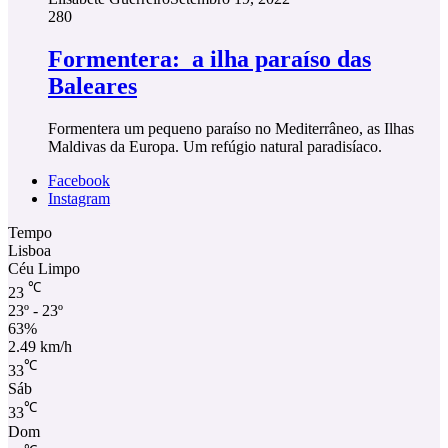
280
Formentera: a ilha paraíso das
Baleares
Formentera um pequeno paraíso no Mediterrâneo, as Ilhas
Maldivas da Europa. Um refúgio natural paradisíaco.
Facebook
Instagram
Tempo
Lisboa
Céu Limpo
℃
23
23º - 23º
63%
2.49 km/h
℃
33
Sáb
℃
33
Dom