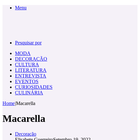
Menu
Pesquisar por
MODA
DECORAÇÃO
CULTURA
LITERATURA
ENTREVISTA
EVENTOS
CURIOSIDADES
CULINÁRIA
Home
|
Macarella
Macarella
Decoração
Elisabete Guerreiro
Setembro 19, 2022