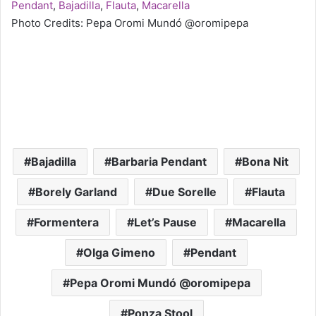
Pendant
,
Bajadilla
,
Flauta
,
Macarella
Photo Credits: Pepa Oromi Mundó @oromipepa
Bajadilla
Barbaria Pendant
Bona Nit
Borely Garland
Due Sorelle
Flauta
Formentera
Let’s Pause
Macarella
Olga Gimeno
Pendant
Pepa Oromi Mundó @oromipepa
Ponza Stool