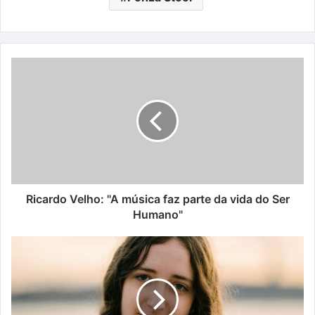
Ricardo
Velho:
"A
música
faz
parte
da
vida
do
Ser
Ricardo Velho: "A música faz parte da vida do Ser
Humano"
Humano"
Mariana
Dalot:
lança
novo
single