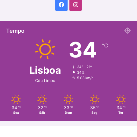
Facebook
Instagram
Tempo
34
℃
Lisboa
34º - 21º
34%
5.03 km/h
Céu Limpo
34
32
33
35
34
℃
℃
℃
℃
℃
Sex
Sáb
Dom
Seg
Ter