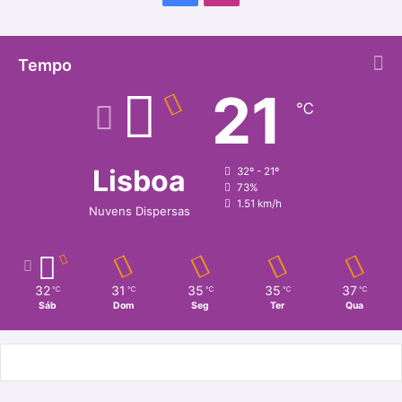
a
n
c
s
Tempo
21
e
t
℃
b
a
o
g
Lisboa
32º - 21º
73%
o
r
1.51 km/h
Nuvens Dispersas
k
a
m
32
31
35
35
37
℃
℃
℃
℃
℃
Sáb
Dom
Seg
Ter
Qua