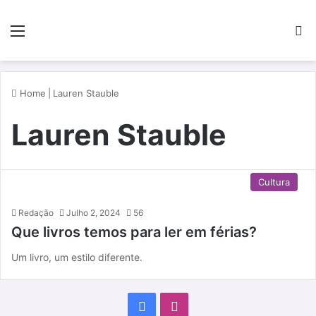
Menu
P
Home
|
Lauren Stauble
Lauren Stauble
Cultura
Redação
Julho 2, 2024
56
Que livros temos para ler em férias?
Um livro, um estilo diferente.
F
I