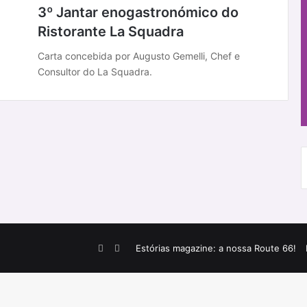
3º Jantar enogastronómico do
Ristorante La Squadra
Carta concebida por Augusto Gemelli, Chef e
Consultor do La Squadra.
Facebook
Instagram
Estórias magazine: a nossa Route 66!