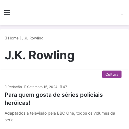
Menu
P
Home
|
J.K. Rowling
J.K. Rowling
Cultura
Redação
Setembro 15, 2024
47
Para quem gosta de séries policiais
heróicas!
Adaptados a televisão pela BBC One, todos os volumes da
série.