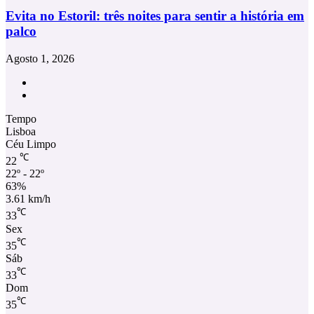
Evita no Estoril: três noites para sentir a história em
palco
Agosto 1, 2026
Facebook
Instagram
Tempo
Lisboa
Céu Limpo
℃
22
22º - 22º
63%
3.61 km/h
℃
33
Sex
℃
35
Sáb
℃
33
Dom
℃
35