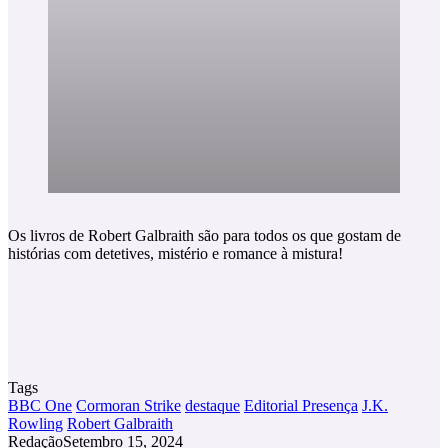
Os livros de Robert Galbraith são para todos os que gostam de
histórias com detetives, mistério e romance à mistura!
Tags
BBC One
Cormoran Strike
destaque
Editorial Presença
J.K.
Rowling
Robert Galbraith
Redação
Setembro 15, 2024