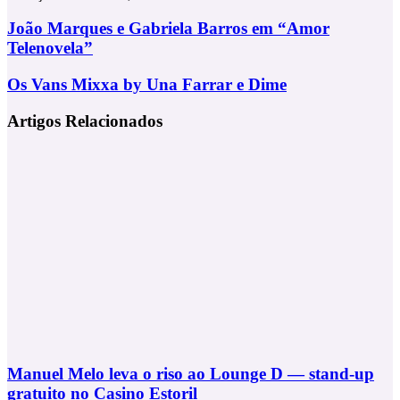
João
João Marques e Gabriela Barros em “Amor
Marques
Telenovela”
e
Gabriela
Os
Os Vans Mixxa by Una Farrar e Dime
Barros
Vans
em
Mixxa
Artigos Relacionados
“Amor
by
Telenovela”
Una
Farrar
e
Dime
Manuel Melo leva o riso ao Lounge D — stand-up
gratuito no Casino Estoril