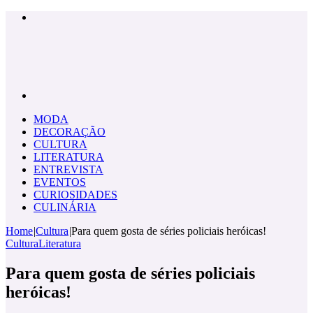
Menu
Pesquisar
por
MODA
DECORAÇÃO
CULTURA
LITERATURA
ENTREVISTA
EVENTOS
CURIOSIDADES
CULINÁRIA
Home
|
Cultura
|
Para quem gosta de séries policiais heróicas!
Cultura
Literatura
Para quem gosta de séries policiais
heróicas!