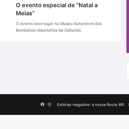
O evento especial de “Natal a
Meias”
O evento teve lugar no Museu Automóvel dos
Bombeiros Voluntários de Dafundo.
Facebook
Instagram
Estórias magazine: a nossa Route 66!