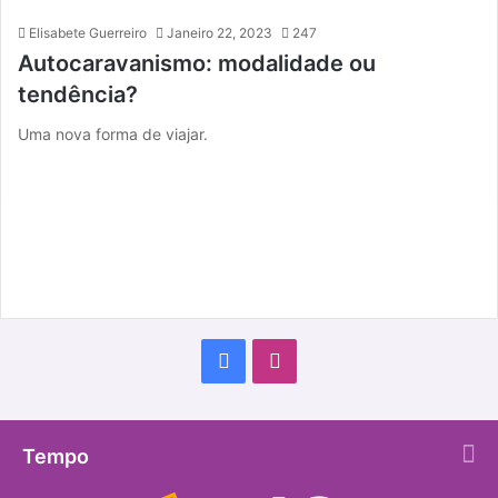
Elisabete Guerreiro
Janeiro 22, 2023
247
Autocaravanismo: modalidade ou
tendência?
Uma nova forma de viajar.
F
I
a
n
c
s
Tempo
e
t