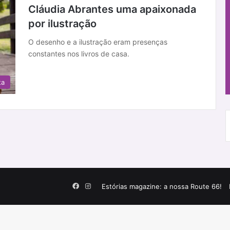
Cláudia Abrantes uma apaixonada
por ilustração
O desenho e a ilustração eram presenças
constantes nos livros de casa.
ta
Facebook
Instagram
Estórias magazine: a nossa Route 66!