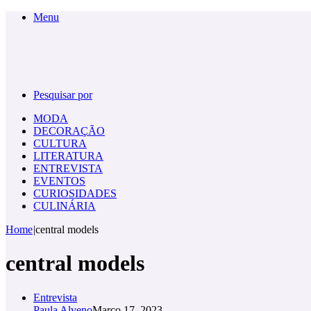
Menu
Pesquisar por
MODA
DECORAÇÃO
CULTURA
LITERATURA
ENTREVISTA
EVENTOS
CURIOSIDADES
CULINÁRIA
Home
|
central models
central models
Entrevista
Paula Alveno
Março 17, 2023