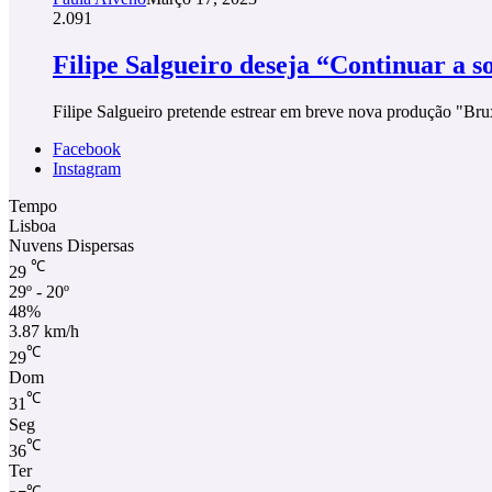
2.091
Filipe Salgueiro deseja “Continuar a 
Filipe Salgueiro pretende estrear em breve nova produção "Brux
Facebook
Instagram
Tempo
Lisboa
Nuvens Dispersas
℃
29
29º - 20º
48%
3.87 km/h
℃
29
Dom
℃
31
Seg
℃
36
Ter
℃