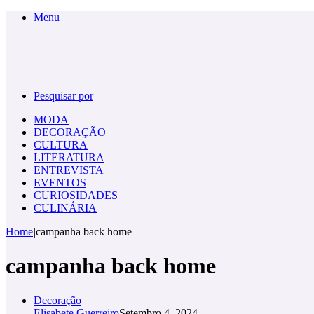
Menu
Pesquisar por
MODA
DECORAÇÃO
CULTURA
LITERATURA
ENTREVISTA
EVENTOS
CURIOSIDADES
CULINÁRIA
Home
|
campanha back home
campanha back home
Decoração
Elisabete Guerreiro
Setembro 4, 2024