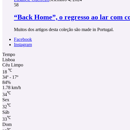
58
“Back Home”, o regresso ao lar com con
Muitos dos artigos desta coleção são made in Portugal.
Facebook
Instagram
Tempo
Lisboa
Céu Limpo
℃
18
34º - 17º
84%
1.78 km/h
℃
34
Sex
℃
32
Sáb
℃
33
Dom
℃