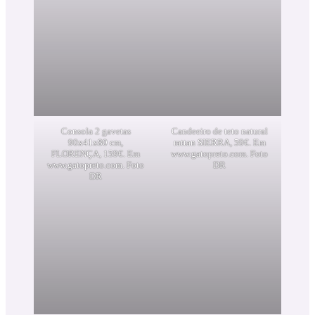
Consola 2 gavetas
Candeeiro de teto natural
90x41x80 cm,
rattan SIERRA, 59€. Em
FLORENÇA, 159€. Em
www.gatopreto.com. Foto
www.gatopreto.com. Foto
DR
DR