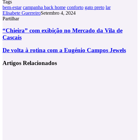
Tags
bem-estar
campanha back home
conforto
gato preto
lar
Elisabete Guerreiro
Setembro 4, 2024
Partilhar
Facebook
X
LinkedIn
Tumblr
Pinterest
Partilhar
Via
“Chieira”
“Chieira” com exibição no Mercado da Vila de
Email
com
Cascais
exibição
no
De
De volta à rotina com a Eugénio Campos Jewels
Mercado
volta
da
à
Artigos Relacionados
Vila
rotina
de
com
Cascais
a
Eugénio
Campos
Jewels