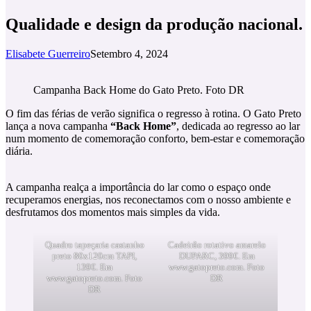
Qualidade e design da produção nacional.
Elisabete Guerreiro
Setembro 4, 2024
Campanha Back Home do Gato Preto. Foto DR
O fim das férias de verão significa o regresso à rotina. O Gato Preto
lança a nova campanha
“Back Home”
, dedicada ao regresso ao lar
num momento de comemoração conforto, bem-estar e comemoração
diária.
A campanha realça a importância do lar como o espaço onde
recuperamos energias, nos reconectamos com o nosso ambiente e
desfrutamos dos momentos mais simples da vida.
Quadro tapeçaria castanho
Cadeirão rotativo amarelo
preto 80x120cm TAPI,
DUPARC, 399€. Em
139€. Em
www.gatopreto.com. Foto
www.gatopreto.com. Foto
DR
DR