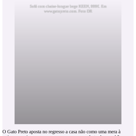
Sofá com chaise-longue bege KEEN, 999€. Em
www.gatopreto.com. Foto DR
O Gato Preto aposta no regresso a casa não como uma mera à