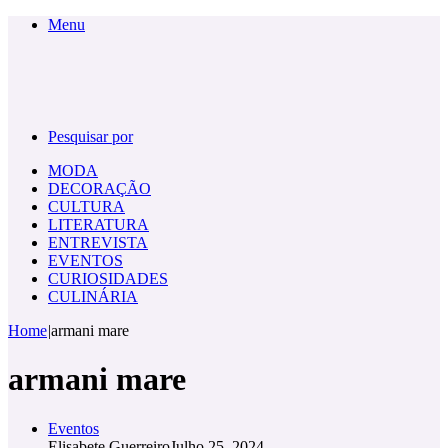
Menu
Pesquisar por
MODA
DECORAÇÃO
CULTURA
LITERATURA
ENTREVISTA
EVENTOS
CURIOSIDADES
CULINÁRIA
Home
|
armani mare
armani mare
Eventos
Elisabete Guerreiro
Julho 25, 2024