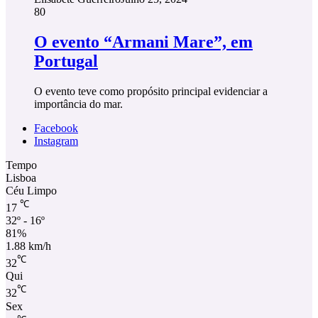
80
O evento “Armani Mare”, em
Portugal
O evento teve como propósito principal evidenciar a
importância do mar.
Facebook
Instagram
Tempo
Lisboa
Céu Limpo
℃
17
32º - 16º
81%
1.88 km/h
℃
32
Qui
℃
32
Sex