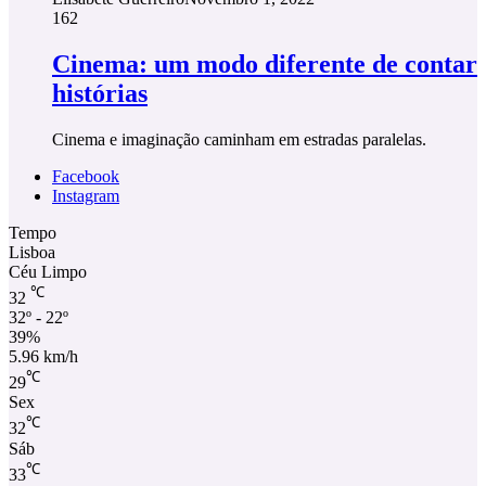
162
Cinema: um modo diferente de contar
histórias
Cinema e imaginação caminham em estradas paralelas.
Facebook
Instagram
Tempo
Lisboa
Céu Limpo
℃
32
32º - 22º
39%
5.96 km/h
℃
29
Sex
℃
32
Sáb
℃
33