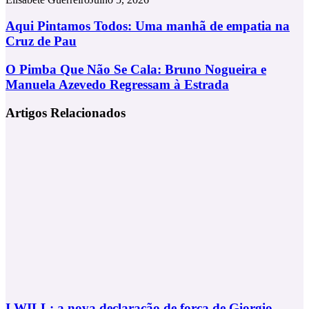
Aqui
Aqui Pintamos Todos: Uma manhã de empatia na
Pintamos
Cruz de Pau
Todos:
Uma
O
O Pimba Que Não Se Cala: Bruno Nogueira e
manhã
Pimba
Manuela Azevedo Regressam à Estrada
de
Que
empatia
Não
na
Artigos Relacionados
Se
Cruz
Cala:
de
Bruno
Pau
Nogueira
e
Manuela
Azevedo
Regressam
à
Estrada
I WILL: a nova declaração de força de Giorgio