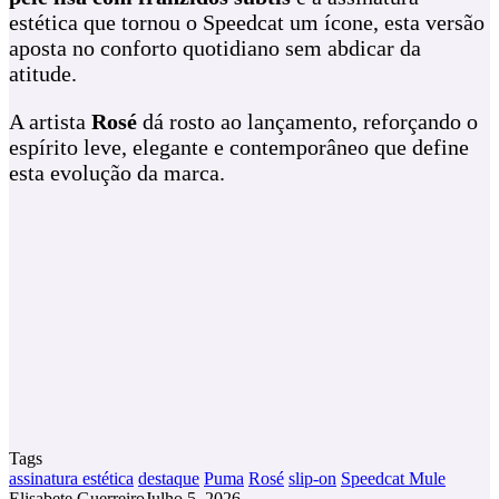
estética que tornou o Speedcat um ícone, esta versão
aposta no conforto quotidiano sem abdicar da
atitude.
A artista
Rosé
dá rosto ao lançamento, reforçando o
espírito leve, elegante e contemporâneo que define
esta evolução da marca.
Tags
assinatura estética
destaque
Puma
Rosé
slip‑on
Speedcat Mule
Elisabete Guerreiro
Julho 5, 2026