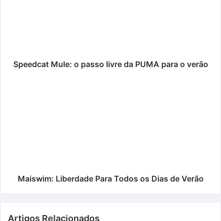
passo
livre
da
PUMA
para
o
verão
Speedcat Mule: o passo livre da PUMA para o verão
Maiswim:
Liberdade
Para
Todos
os
Dias
de
Verão
Maiswim: Liberdade Para Todos os Dias de Verão
Artigos Relacionados