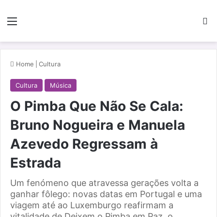
Menu
Pe
Home
|
Cultura
Cultura
Música
O Pimba Que Não Se Cala:
Bruno Nogueira e Manuela
Azevedo Regressam à
Estrada
Um fenómeno que atravessa gerações volta a
ganhar fôlego: novas datas em Portugal e uma
viagem até ao Luxemburgo reafirmam a
vitalidade de Deixem o Pimba em Paz, o