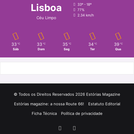
Lisboa
33º - 18º
77%
2.34 km/h
Céu Limpo
33
33
35
34
39
℃
℃
℃
℃
℃
Sáb
Dom
Seg
Ter
Qua
© Todos os Direitos Reservados 2026 Estórias Magazine
Estórias magazine: a nossa Route 66!
Estatuto Editorial
Ficha Técnica
Política de privacidade
Facebook
Instagram