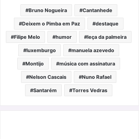
Bruno Nogueira
Cantanhede
Deixem o Pimba em Paz
destaque
Filipe Melo
humor
leça da palmeira
luxemburgo
manuela azevedo
Montijo
música com assinatura
Nelson Cascais
Nuno Rafael
Santarém
Torres Vedras
Speedcat
Mule:
o