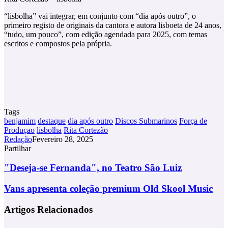
“lisbolha” vai integrar, em conjunto com “dia após outro”, o
primeiro registo de originais da cantora e autora lisboeta de 24 anos,
“tudo, um pouco”, com edição agendada para 2025, com temas
escritos e compostos pela própria.
Tags
benjamim
destaque
dia após outro
Discos Submarinos
Força de
Produçao
lisbolha
Rita Cortezão
Redação
Fevereiro 28, 2025
Partilhar
Facebook
X
LinkedIn
Tumblr
Pinterest
Partilhar
Via
"Deseja-
"Deseja-se Fernanda", no Teatro São Luiz
Email
se
Fernanda",
Vans
Vans apresenta coleção premium Old Skool Music
no
apresenta
Teatro
coleção
Artigos Relacionados
São
premium
Luiz
Old