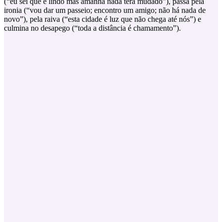
(“eu sei que é lindo mas amanhã nada terá mudado”), passa pela
ironia (“vou dar um passeio; encontro um amigo; não há nada de
novo”), pela raiva (“esta cidade é luz que não chega até nós”) e
culmina no desapego (“toda a distância é chamamento”).