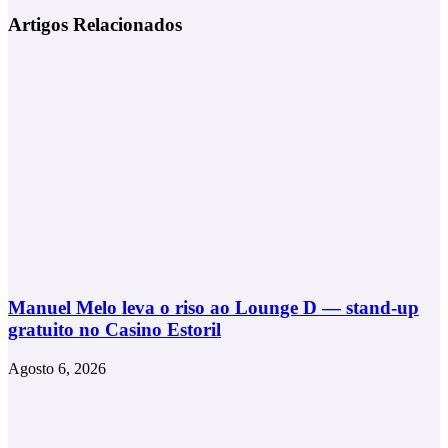
felicidade
edita
Artigos Relacionados
do
“lisbolha”
seu
gato
Manuel Melo leva o riso ao Lounge D — stand-up
gratuito no Casino Estoril
Agosto 6, 2026