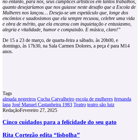
no entanto, para nós, seus cúmplices artísticos em tantos trabalhos,
quanto desejaríamos que nos guiasse neste desafio que a Escola de
Mulheres nos lançou… Deseja-se um espetáculo
que, longe dos
encómios e saudosismos que ela sempre recusou, celebre uma vida
e obra de mérito, que ela encarou com inquietação e entusiasmo,
alegria e vitalidade, humor e compaixão. E música, claro!”
De 15 a 23 de março, de quarta-feira a sábado, às 20h00, e
domingo, às 17h30, na Sala Carmen Dolores, a peça é para M14
anos.
Tags
almada negreiros
Cucha Carvalheiro
escola de mulheres
fernanda
lapa
José Manuel Castanheira 1983
Teatro
teatro são luiz
Redação
Fevereiro 27, 2025
Cinco
Cinco cuidados para a felicidade do seu gato
cuidados
para
Rita
Rita Cortezão edita “lisbolha”
a
Cortezão