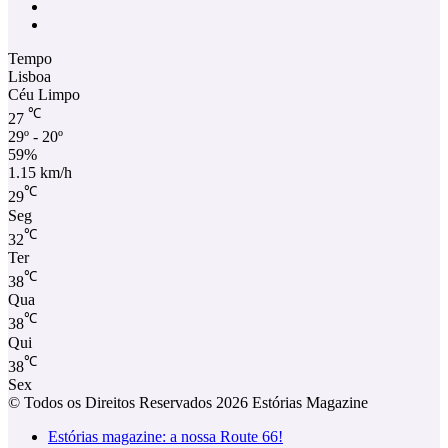
Facebook
Instagram
Tempo
Lisboa
Céu Limpo
℃
27
29º - 20º
59%
1.15 km/h
℃
29
Seg
℃
32
Ter
℃
38
Qua
℃
38
Qui
℃
38
Sex
© Todos os Direitos Reservados 2026 Estórias Magazine
Estórias magazine: a nossa Route 66!