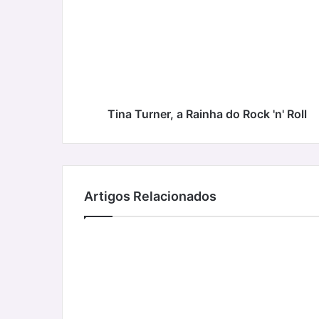
a
Rainha
do
Rock
'n'
Roll
Tina Turner, a Rainha do Rock 'n' Roll
Artigos Relacionados