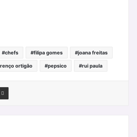
chefs
filipa gomes
joana freitas
urenço ortigão
pepsico
rui paula
terest
Partilhar Via Email
“Magical
Garden