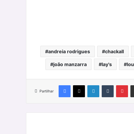
andreia rodrigues
chackall
joão manzarra
lay's
lo
Facebook
X
LinkedIn
Tumblr
Pin
Partilhar
Tina
Turner,