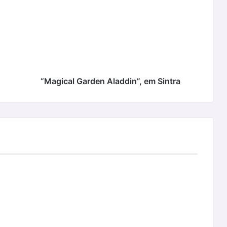
Aladdin”,
em
Sintra
“Magical Garden Aladdin”, em Sintra