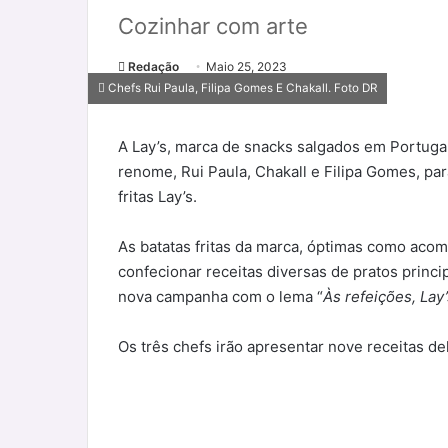
Cozinhar com arte
Redação
Maio 25, 2023
Chefs Rui Paula, Filipa Gomes E Chakall. Foto DR
A Lay’s, marca de snacks salgados em Portuga
renome, Rui Paula, Chakall e Filipa Gomes, par
fritas Lay’s.
As batatas fritas da marca, óptimas como ac
confecionar receitas diversas de pratos princ
nova campanha com o lema “
Às refeições, La
Os três chefs irão apresentar nove receitas de