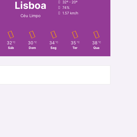
Lisboa
32º - 20º
74%
1.57 km/h
Céu Limpo
32
30
34
35
38
℃
℃
℃
℃
℃
Sáb
Dom
Seg
Ter
Qua