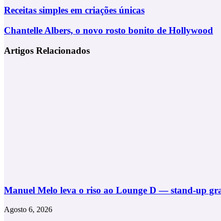
Via
Receitas
Receitas simples em criações únicas
Email
simples
em
Chantelle
Chantelle Albers, o novo rosto bonito de Hollywood
criações
Albers,
únicas
o
Artigos Relacionados
novo
rosto
bonito
de
Hollywood
Manuel Melo leva o riso ao Lounge D — stand-up grat
Agosto 6, 2026