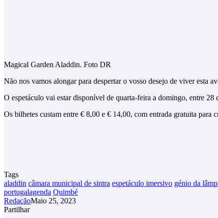
Magical Garden Aladdin. Foto DR
Não nos vamos alongar para despertar o vosso desejo de viver esta av
O espetáculo vai estar disponível de quarta-feira a domingo, entre 28 
Os bilhetes custam entre € 8,00 e € 14,00, com entrada gratuita para 
Tags
aladdin
câmara municipal de sintra
espetáculo imersivo
génio da lâm
portugalagenda
Quimbé
Redação
Maio 25, 2023
Partilhar
Facebook
X
LinkedIn
Tumblr
Pinterest
Partilhar