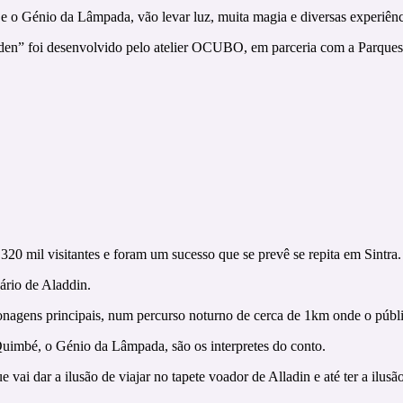
 e o Génio da Lâmpada, vão levar luz, muita magia e diversas experiên
rden” foi desenvolvido pelo atelier OCUBO, em parceria com a Parques
320 mil visitantes e foram um sucesso que se prevê se repita em Sintra.
nário de Aladdin.
onagens principais, num percurso noturno de cerca de 1km onde o público 
Quimbé, o Génio da Lâmpada, são os interpretes do conto.
vai dar a ilusão de viajar no tapete voador de Alladin e até ter a ilu