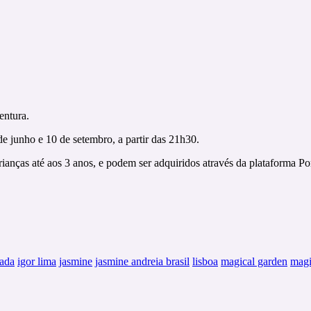
entura.
de junho e 10 de setembro, a partir das 21h30.
crianças até aos 3 anos, e podem ser adquiridos através da plataforma 
pada
igor lima
jasmine
jasmine andreia brasil
lisboa
magical garden
magi