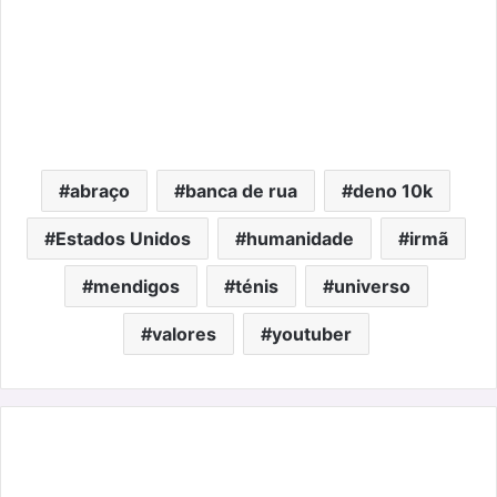
abraço
banca de rua
deno 10k
Estados Unidos
humanidade
irmã
mendigos
ténis
universo
valores
youtuber
Cristiano
Ronaldo,
o