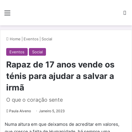
Menu
Pe
Home
|
Eventos
|
Social
Eventos
Social
Rapaz de 17 anos vende os
ténis para ajudar a salvar a
irmã
O que o coração sente
Paula Alveno
Janeiro 5, 2023
Numa altura em que deixamos de acreditar em valores,
que cresce a falta de Humanidade, há sempre uma