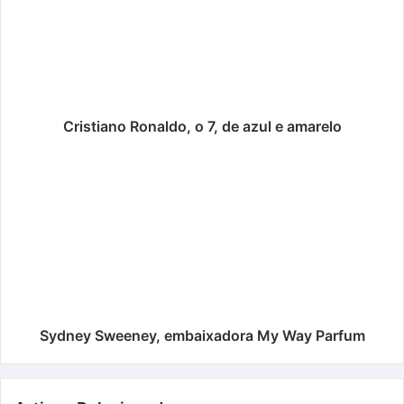
7,
de
azul
e
amarelo
Cristiano Ronaldo, o 7, de azul e amarelo
Sydney
Sweeney,
embaixadora
My
Way
Parfum
Sydney Sweeney, embaixadora My Way Parfum