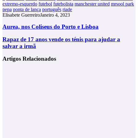
extremo-esquerdo
futebol
futebolista
manchester united
mrsool park
pepa
ponta de lança
português
riade
Elisabete Guerreiro
Janeiro 4, 2023
Aurea,
Aurea, nos Coliseus do Porto e Lisboa
nos
Coliseus
Rapaz
Rapaz de 17 anos vende os ténis para ajudar a
do
de
salvar a irmã
Porto
17
e
anos
Artigos Relacionados
Lisboa
vende
os
ténis
para
ajudar
a
salvar
a
irmã