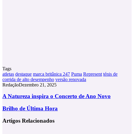
Tags
atletas
destaque
marca britânica 247
Puma
Represent
ténis de
corrida de alto desempenho
versão renovada
Redação
Dezembro 21, 2025
A
A Natureza inspira o Concerto de Ano Novo
Natureza
inspira
Brilho
Brilho de Última Hora
o
de
Concerto
Última
Artigos Relacionados
de
Hora
Ano
Novo