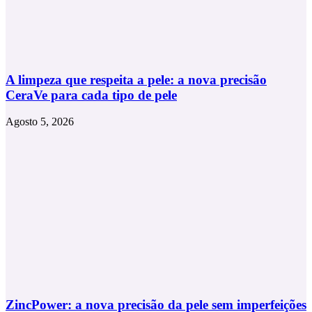
A limpeza que respeita a pele: a nova precisão
CeraVe para cada tipo de pele
Agosto 5, 2026
ZincPower: a nova precisão da pele sem imperfeições