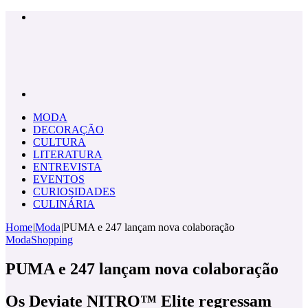
Menu
Pesquisar
por
MODA
DECORAÇÃO
CULTURA
LITERATURA
ENTREVISTA
EVENTOS
CURIOSIDADES
CULINÁRIA
Home
|
Moda
|
PUMA e 247 lançam nova colaboração
Moda
Shopping
PUMA e 247 lançam nova colaboração
Os Deviate NITRO™ Elite regressam