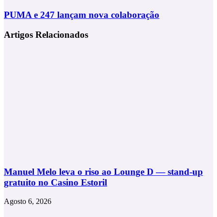
–
Quando
PUMA
PUMA e 247 lançam nova colaboração
o
e
Corpo
247
Artigos Relacionados
se
lançam
Faz
nova
Voz
colaboração
Manuel Melo leva o riso ao Lounge D — stand-up
gratuito no Casino Estoril
Agosto 6, 2026