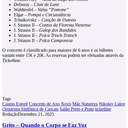
Debussy –
Clair de Lune
Waldteufel –
Valsa “Pomone”
Elgar –
Pompa e Circunstância
Tchaikovsky –
Canção de Outono
J. Strauss II –
Contos da Floresta Vienense
J. Strauss II –
Galop dos Bandidos
J. Strauss II –
Polca Trisch-Tratsch
J. Strauss II –
Polca Camponesa
O concerto é classificado para maiores de 6 anos e os bilhetes
variam entre 15€ e 20€. As reservas podem ser efetuadas através da
Ticketline.
Tags
Casino Estoril
Concerto de Ano Novo
Mãe Natureza
Nikolay Lalov
Orquestra Sinfónica de Cascais
Salão Preto e Prata
ticketline
Redação
Dezembro 21, 2025
Grito
Grito – Quando o Corpo se Faz Voz