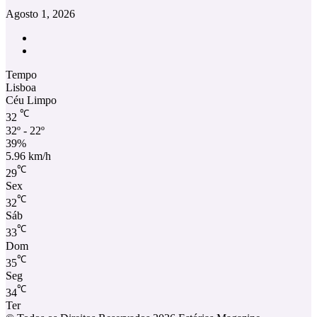
Agosto 1, 2026
Facebook
Instagram
Tempo
Lisboa
Céu Limpo
℃
32
32º - 22º
39%
5.96 km/h
℃
29
Sex
℃
32
Sáb
℃
33
Dom
℃
35
Seg
℃
34
Ter