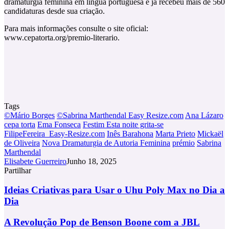
dramaturgia feminina em língua portuguesa e já recebeu mais de 560
candidaturas desde sua criação.
Para mais informações consulte o site oficial:
www.cepatorta.org/premio-literario.
Tags
©Mário Borges
©Sabrina Marthendal Easy Resize.com
Ana Lázaro
cepa torta
Ema Fonseca
Festim Esta noite grita-se
FilipeFereira_Easy-Resize.com
Inês Barahona
Marta Prieto
Mickaël
de Oliveira
Nova Dramaturgia de Autoria Feminina
prémio
Sabrina
Marthendal
Elisabete Guerreiro
Junho 18, 2025
Partilhar
Facebook
X
LinkedIn
Tumblr
Pinterest
Partilhar
Via
Ideias
Ideias Criativas para Usar o Uhu Poly Max no Dia a
Email
Criativas
Dia
para
Usar
A
A Revolução Pop de Benson Boone com a JBL
o