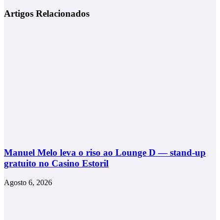
Revolução
Uhu
Pop
Artigos Relacionados
Poly
de
Max
Benson
no
Boone
Dia
com
a
a
Dia
JBL
Manuel Melo leva o riso ao Lounge D — stand-up
gratuito no Casino Estoril
Agosto 6, 2026