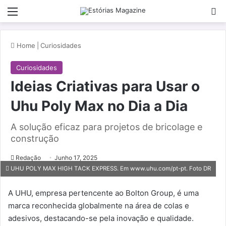
Menu
Pe
Home
|
Curiosidades
Curiosidades
Ideias Criativas para Usar o
Uhu Poly Max no Dia a Dia
A solução eficaz para projetos de bricolage e
construção
Redação
Junho 17, 2025
UHU POLY MAX HIGH TACK EXPRESS. Em www.uhu.com/pt-pt. Foto DR
A UHU, empresa pertencente ao Bolton Group, é uma
marca reconhecida globalmente na área de colas e
adesivos, destacando-se pela inovação e qualidade.