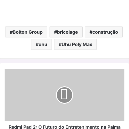
Bolton Group
bricolage
construção
uhu
Uhu Poly Max
Redmi
Pad
2:
O
Futuro
do
Entretenimento
na
Palma
da
Redmi Pad 2: O Futuro do Entretenimento na Palma