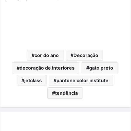
cor do ano
Decoração
decoração de interiores
gato preto
jetclass
pantone color institute
tendência
Lush
e