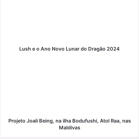
o
Ano
Novo
Lunar
do
Dragão
2024
Lush e o Ano Novo Lunar do Dragão 2024
Projeto
Joali
Being,
na
ilha
Bodufushi,
Atol
Raa,
nas
Maldivas
Projeto Joali Being, na ilha Bodufushi, Atol Raa, nas
Maldivas