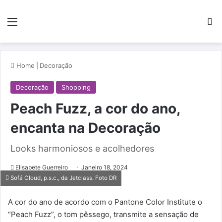
Menu
Pe
Home
|
Decoração
Decoração
Shopping
Peach Fuzz, a cor do ano,
encanta na Decoração
Looks harmoniosos e acolhedores
Elisabete Guerreiro
Janeiro 18, 2024
Sofá Cloud, p.s.c., da Jetclass. Foto DR
A cor do ano de acordo com o Pantone Color Institute o
“Peach Fuzz”, o tom pêssego, transmite a sensação de