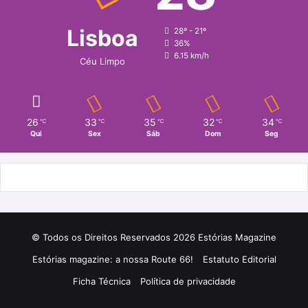
Lisboa
28º - 21º
36%
6.15 km/h
Céu Limpo
26
33
35
32
34
℃
℃
℃
℃
℃
Qui
Sex
Sáb
Dom
Seg
© Todos os Direitos Reservados 2026 Estórias Magazine
Estórias magazine: a nossa Route 66!
Estatuto Editorial
Ficha Técnica
Política de privacidade