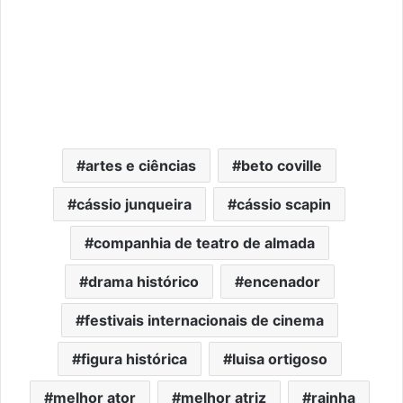
artes e ciências
beto coville
cássio junqueira
cássio scapin
companhia de teatro de almada
drama histórico
encenador
festivais internacionais de cinema
figura histórica
luisa ortigoso
melhor ator
melhor atriz
rainha