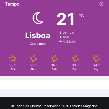
Tempo
21
℃
Lisboa
21º - 21º
64%
4.15 km/h
Céu Limpo
33
37
36
33
34
℃
℃
℃
℃
℃
Qui
Sex
Sáb
Dom
Seg
© Todos os Direitos Reservados 2026 Estórias Magazine