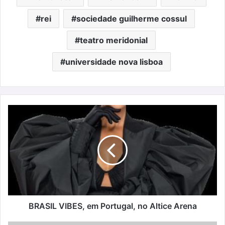
rei
sociedade guilherme cossul
teatro meridonial
universidade nova lisboa
BRASIL
VIBES,
em
Portugal,
no
Altice
Arena
BRASIL VIBES, em Portugal, no Altice Arena