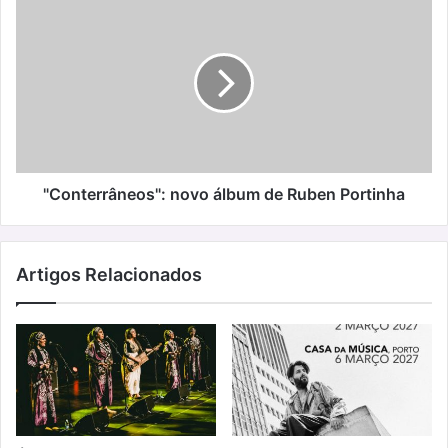
"Conterrâneos":
novo
álbum
de
Ruben
Portinha
"Conterrâneos": novo álbum de Ruben Portinha
Artigos Relacionados