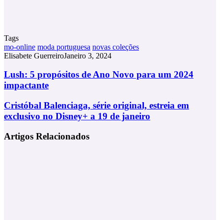
Tags
mo-online
moda portuguesa
novas coleções
Elisabete Guerreiro
Janeiro 3, 2024
Lush:
Lush: 5 propósitos de Ano Novo para um 2024
5
impactante
propósitos
de
Cristóbal
Cristóbal Balenciaga, série original, estreia em
Ano
Balenciaga,
exclusivo no Disney+ a 19 de janeiro
Novo
série
para
original,
um
Artigos Relacionados
estreia
2024
em
impactante
exclusivo
no
Disney+
a
19
de
janeiro