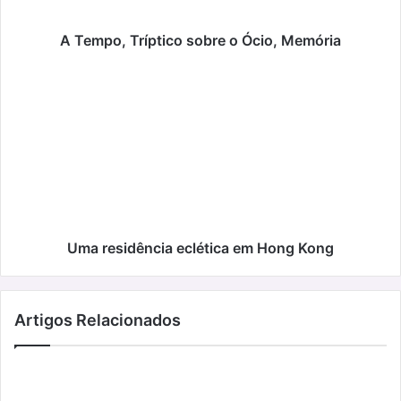
A Tempo, Tríptico sobre o Ócio, Memória
Uma
residência
eclética
em
Hong
Kong
Uma residência eclética em Hong Kong
Artigos Relacionados