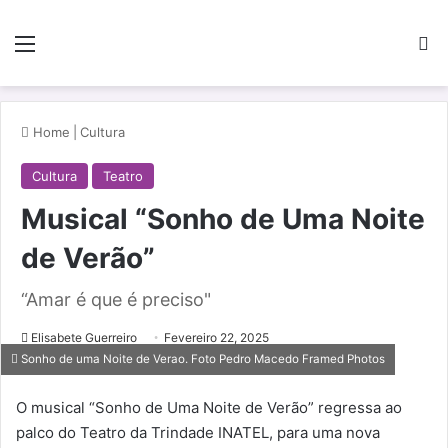
Menu
Pe
Home
|
Cultura
Cultura
Teatro
Musical “Sonho de Uma Noite
de Verão”
“Amar é que é preciso"
Elisabete Guerreiro
Fevereiro 22, 2025
Sonho de uma Noite de Verao. Foto Pedro Macedo Framed Photos
O musical “Sonho de Uma Noite de Verão” regressa ao
palco do Teatro da Trindade INATEL, para uma nova