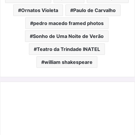
Ornatos Violeta
Paulo de Carvalho
pedro macedo framed photos
Sonho de Uma Noite de Verão
Teatro da Trindade INATEL
william shakespeare
A
Tempo,
Tríptico
sobre
o
Ócio, Memória