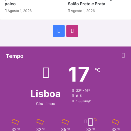
palco
Salão Preto e Prata
Agosto 1, 2026
Agosto 1, 2026
Facebook
Instagram
Tempo
17
℃
Lisboa
32º - 16º
81%
1.88 km/h
Céu Limpo
32
32
35
33
33
℃
℃
℃
℃
℃