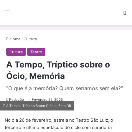
Menu
Pe
Home
|
Cultura
Cultura
Teatro
A Tempo, Tríptico sobre o
Ócio, Memória
"O que é a memória? Quem seríamos sem ela?"
Redação
Fevereiro 22, 2025
A Tempo, Tríptico Sobre O ócio. Foto DR
No dia 26 de fevereiro, estreia no Teatro São Luiz, o
terceiro e último espetáculo do ciclo com curadoria