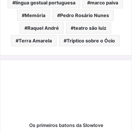
língua gestual portuguesa
marco paiva
Memória
Pedro Rosário Nunes
Raquel André
teatro são luiz
Terra Amarela
Tríptico sobre o Ócio
Os
primeiros
batons
da
Slowlove
Os primeiros batons da Slowlove