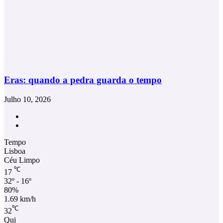
Eras: quando a pedra guarda o tempo
Julho 10, 2026
Facebook
Instagram
Tempo
Lisboa
Céu Limpo
℃
17
32º - 16º
80%
1.69 km/h
℃
32
Qui