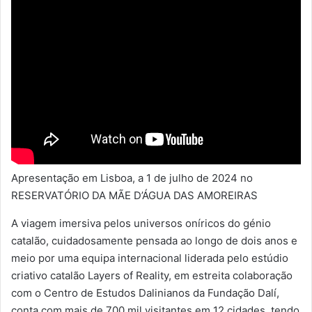
Apresentação em Lisboa, a 1 de julho de 2024 no
RESERVATÓRIO DA MÃE D’ÁGUA DAS AMOREIRAS
A viagem imersiva pelos universos oníricos do génio
catalão, cuidadosamente pensada ao longo de dois anos e
meio por uma equipa internacional liderada pelo estúdio
criativo catalão Layers of Reality, em estreita colaboração
com o Centro de Estudos Dalinianos da Fundação Dalí,
conta com mais de 700 mil visitantes em 12 cidades, tendo