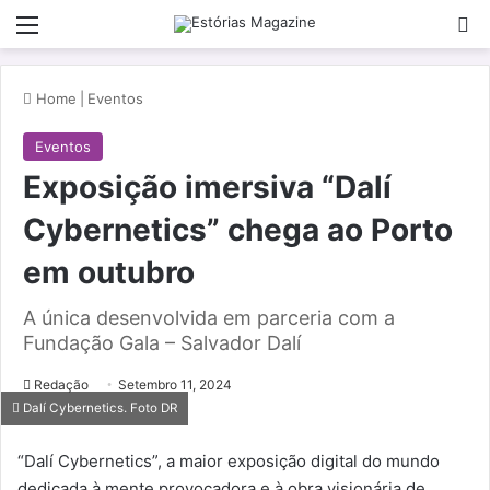
Menu
Pe
Home
|
Eventos
Eventos
Exposição imersiva “Dalí
Cybernetics” chega ao Porto
em outubro
A única desenvolvida em parceria com a
Fundação Gala – Salvador Dalí
Redação
Setembro 11, 2024
Dalí Cybernetics. Foto DR
“Dalí Cybernetics”, a maior exposição digital do mundo
dedicada à mente provocadora e à obra visionária de