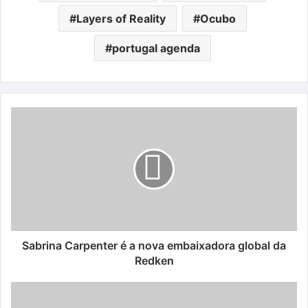
Layers of Reality
Ocubo
portugal agenda
Sabrina
Carpenter
é
a
nova
embaixadora
global
da
Redken
Sabrina Carpenter é a nova embaixadora global da
Redken
Marmoc
2024