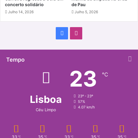
concerto solidário
de Pau
Julho 14, 2026
Julho 5, 2026
Facebook
Instagram
Tempo
23
℃
Lisboa
23º - 23º
57%
4.07 km/h
Céu Limpo
33
35
33
35
35
℃
℃
℃
℃
℃