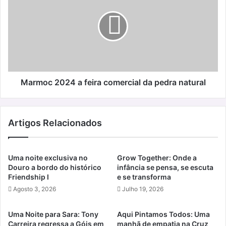
a
feira
comercial
da
pedra
natural
Marmoc 2024 a feira comercial da pedra natural
Artigos Relacionados
Uma noite exclusiva no
Grow Together: Onde a
Douro a bordo do histórico
infância se pensa, se escuta
Friendship I
e se transforma
Agosto 3, 2026
Julho 19, 2026
Uma Noite para Sara: Tony
Aqui Pintamos Todos: Uma
Carreira regressa a Góis em
manhã de empatia na Cruz