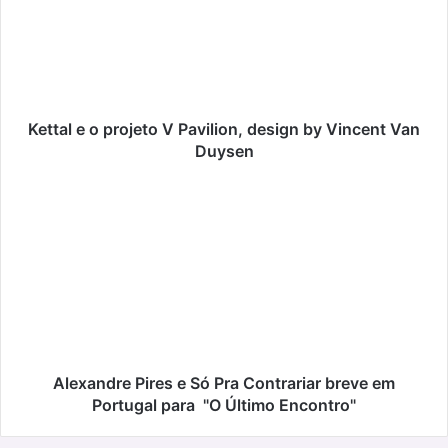
projeto
V
Pavilion,
design
by
Vincent
Van
Kettal e o projeto V Pavilion, design by Vincent Van
Duysen
Duysen
Alexandre
Pires
e
Só
Pra
Contrariar
breve
em
Portugal
para
Alexandre Pires e Só Pra Contrariar breve em
"O
Portugal para "O Último Encontro"
Último
Encontro"