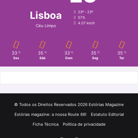
Lisboa
23º - 23º
57%
4.07 km/h
Céu Limpo
33
35
33
35
35
℃
℃
℃
℃
℃
Sex
Sáb
Dom
Seg
Ter
© Todos os Direitos Reservados 2026 Estórias Magazine
Estórias magazine: a nossa Route 66!
Estatuto Editorial
Ficha Técnica
Política de privacidade