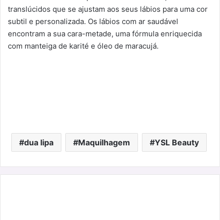
translúcidos que se ajustam aos seus lábios para uma cor
subtil e personalizada. Os lábios com ar saudável
encontram a sua cara-metade, uma fórmula enriquecida
com manteiga de karité e óleo de maracujá.
dua lipa
Maquilhagem
YSL Beauty
Kettal
e
o