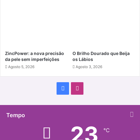
ZincPower: a nova precisão
O Brilho Dourado que Beija
da pele sem imperfeições
os Lábios
Agosto 5, 2026
Agosto 3, 2026
Facebook
Instagram
Tempo
23
℃