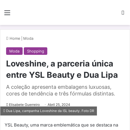
Menu
Pe
Home
|
Moda
Moda
Shopping
Loveshine, a parceria única
entre YSL Beauty e Dua Lipa
A coleção apresenta embalagens luxuosas,
cores de tendência e três fórmulas distintas.
Elisabete Guerreiro
Abril 25, 2024
Dua Lipa, campanha Loveshine da ISL beauty. Foto DR
YSL Beauty, uma marca emblemática que se destaca na