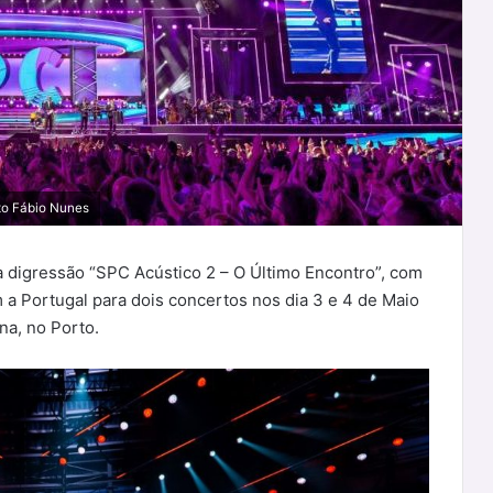
oto Fábio Nunes
 a digressão “SPC Acústico 2 – O Último Encontro”, com
a Portugal para dois concertos nos dia 3 e 4 de Maio
a, no Porto.