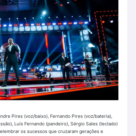
ndre Pires (voz/baixo), Fernando Pires (voz/bateria),
ussão), Luís Fernando (pandeiro), Sérgio Sales (teclado)
relembrar os sucessos que cruzaram gerações e