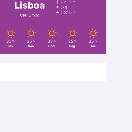
Lisboa
23º - 23º
57%
4.07 km/h
Céu Limpo
33
35
33
35
35
℃
℃
℃
℃
℃
Sex
Sáb
Dom
Seg
Ter