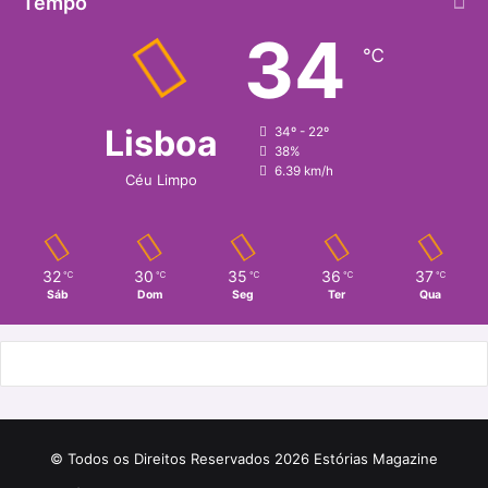
Tempo
34
℃
Lisboa
34º - 22º
38%
6.39 km/h
Céu Limpo
32
30
35
36
37
℃
℃
℃
℃
℃
Sáb
Dom
Seg
Ter
Qua
© Todos os Direitos Reservados 2026 Estórias Magazine