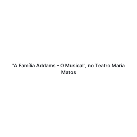
"A
Família
Addams
-
O
Musical",
no
Teatro
Maria
Matos
"A Família Addams - O Musical", no Teatro Maria
Matos
"Bridezilla"com
Jessica
Athayde
no
Teatro
Villaret.