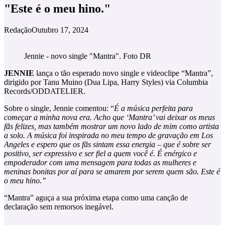
"Este é o meu hino."
Redação
Outubro 17, 2024
Jennie - novo single "Mantra". Foto DR
JENNIE
lança o tão esperado novo single e videoclipe “Mantra”,
dirigido por Tanu Muino (Dua Lipa, Harry Styles) via Columbia
Records/ODDATELIER.
Sobre o single, Jennie comentou: “
É a música perfeita para
começar a minha nova era. Acho que ‘Mantra’ vai deixar os meus
fãs felizes, mas também mostrar um novo lado de mim como artista
a solo. A música foi inspirada no meu tempo de gravação em Los
Angeles e espero que os fãs sintam essa energia – que é sobre ser
positivo, ser expressivo e ser fiel a quem você é. É enérgico e
empoderador com uma mensagem para todas as mulheres e
meninas bonitas por aí para se amarem por serem quem são. Este é
o meu hino.”
“Mantra” aguça a sua próxima etapa como uma canção de
declaração sem remorsos inegável.