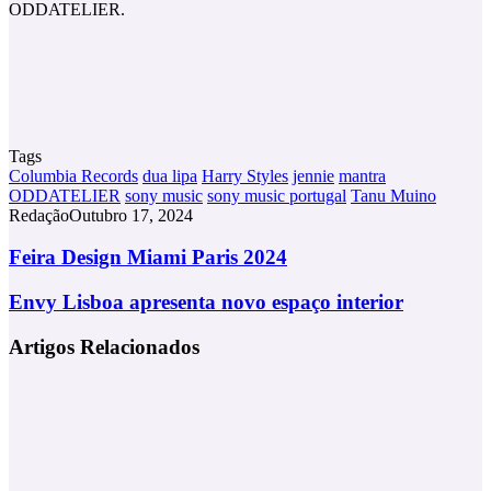
ODDATELIER.
Tags
Columbia Records
dua lipa
Harry Styles
jennie
mantra
ODDATELIER
sony music
sony music portugal
Tanu Muino
Redação
Outubro 17, 2024
Feira
Feira Design Miami Paris 2024
Design
Miami
Envy
Envy Lisboa apresenta novo espaço interior
Paris
Lisboa
2024
apresenta
Artigos Relacionados
novo
espaço
interior