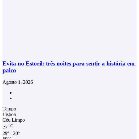
Evita no Estoril: três noites para sentir a história em
palco
Agosto 1, 2026
Facebook
Instagram
Tempo
Lisboa
Céu Limpo
℃
27
29º - 20º
59%