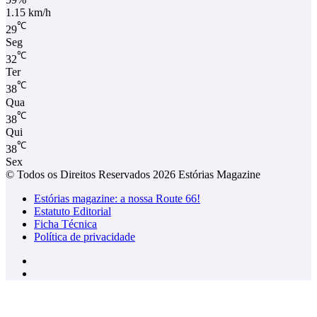
1.15 km/h
℃
29
Seg
℃
32
Ter
℃
38
Qua
℃
38
Qui
℃
38
Sex
© Todos os Direitos Reservados 2026 Estórias Magazine
Estórias magazine: a nossa Route 66!
Estatuto Editorial
Ficha Técnica
Política de privacidade
Facebook
Instagram
Facebook
X
WhatsApp
Telegram
Viber
Botão
Voltar