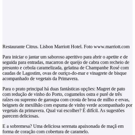
Restaurante Citrus. Lisbon Marriott Hotel. Foto www.marriott.com
Para iniciar o jantar um saboroso aperitivo para abrir o apetite e de
seguida para entradas, macarron de queijo de cabra com recheio de
presunto e cebola caramelizada, gelatina de Champanhe Rosé com
caudas de Lagostim, ovas de ouriço-do-mar e vinagrete de bisque
acompanhado de vegetais da Primavera.
Para o prato principal há duas fantásticas opções: Magret de pato
com redução de vinho do Porto, cogumelos ostra e puré de três
raízes ou supremo de garoupa com crosta de broa de milho e ervas,
beignets de mexilhão com espuma de vinho verde acompanhado por
vegetais da primavera. Qual vai escolher? É difícil. As sugestões
parecem deliciosas.
E a sobremesa? Uma deliciosa serenata apaixonada de maçã em
forma de coração com cobertura de caramelo.