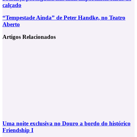
portuguesa
calçado
nas
mais
“Tempestade
“Tempestade Ainda” de Peter Handke, no Teatro
importantes
Ainda”
Aberto
feiras
de
de
Peter
calçado
Artigos Relacionados
Handke,
no
Teatro
Aberto
Uma noite exclusiva no Douro a bordo do histórico
Friendship I