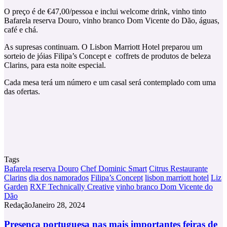
O preço é de €47,00/pessoa e inclui welcome drink, vinho tinto
Bafarela reserva Douro, vinho branco Dom Vicente do Dão, águas,
café e chá.
As supresas continuam. O Lisbon Marriott Hotel preparou um
sorteio de jóias Filipa’s Concept e coffrets de produtos de beleza
Clarins, para esta noite especial.
Cada mesa terá um número e um casal será contemplado com uma
das ofertas.
Tags
Bafarela reserva Douro
Chef Dominic Smart
Citrus Restaurante
Clarins
dia dos namorados
Filipa’s Concept
lisbon marriott hotel
Liz
Garden
RXF Technically Creative
vinho branco Dom Vicente do
Dão
Redação
Janeiro 28, 2024
Presença
Presença portuguesa nas mais importantes feiras de