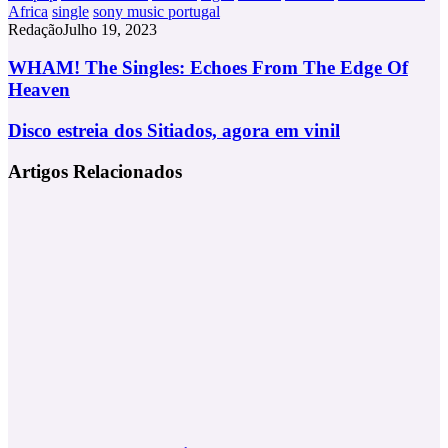
Africa
single
sony music portugal
Redação
Julho 19, 2023
WHAM!
WHAM! The Singles: Echoes From The Edge Of
The
Heaven
Singles:
Echoes
Disco
Disco estreia dos Sitiados, agora em vinil
From
estreia
The
dos
Artigos Relacionados
Edge
Sitiados,
Of
agora
Heaven
em
vinil