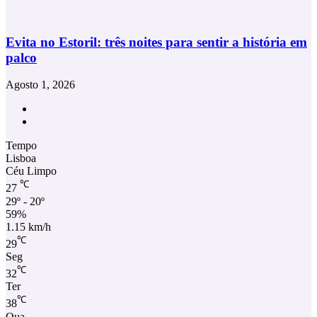
Evita no Estoril: três noites para sentir a história em
palco
Agosto 1, 2026
Facebook
Instagram
Tempo
Lisboa
Céu Limpo
℃
27
29º - 20º
59%
1.15 km/h
℃
29
Seg
℃
32
Ter
℃
38
Qua