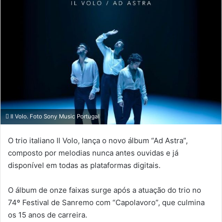
Il Volo. Foto Sony Music Portugal
O trio italiano Il Volo, lança o novo álbum “Ad Astra”,
composto por melodias nunca antes ouvidas e já
disponível em todas as plataformas digitais.
O álbum de onze faixas surge após a atuação do trio no
74º Festival de Sanremo com “Capolavoro”, que culmina
os 15 anos de carreira.