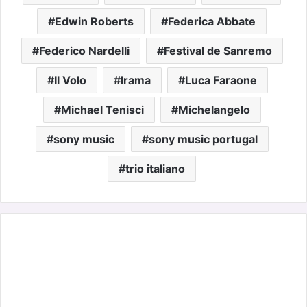
Edwin Roberts
Federica Abbate
Federico Nardelli
Festival de Sanremo
Il Volo
Irama
Luca Faraone
Michael Tenisci
Michelangelo
sony music
sony music portugal
trio italiano
Dreweatts,
apresenta
a
coleção
privada
de