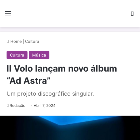
Menu
Pe
Home
|
Cultura
Cultura
Música
Il Volo lançam novo álbum
“Ad Astra”
Um projeto discográfico singular.
Redação
Abril 7, 2024