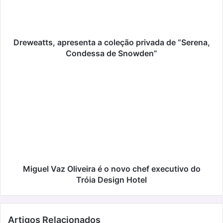
“Serena,
Condessa
de
Snowden”
Dreweatts, apresenta a coleção privada de “Serena,
Condessa de Snowden”
Miguel
Vaz
Oliveira
é
o
novo
chef
executivo
do
Tróia
Miguel Vaz Oliveira é o novo chef executivo do
Design
Tróia Design Hotel
Hotel
Artigos Relacionados