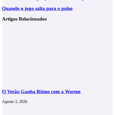
Gorda:
O
Quando
Quando o jogo salta para o pulso
Corpo
o
que
jogo
Artigos Relacionados
Muda,
salta
a
para
Voz
o
que
pulso
Permanece
O Verão Ganha Ritmo com a Worten
Agosto 3, 2026