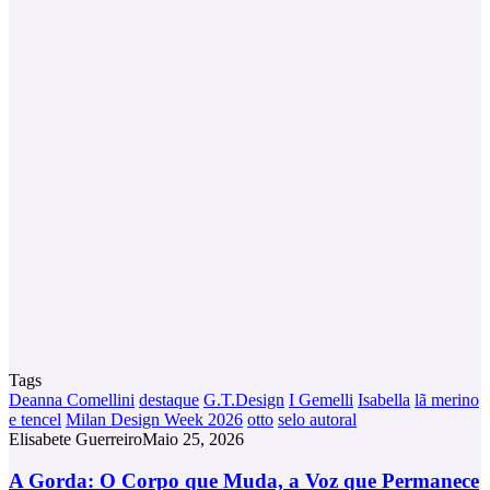
Tags
Deanna Comellini
destaque
G.T.Design
I Gemelli
Isabella
lã merino
e tencel
Milan Design Week 2026
otto
selo autoral
Elisabete Guerreiro
Maio 25, 2026
A
A Gorda: O Corpo que Muda, a Voz que Permanece