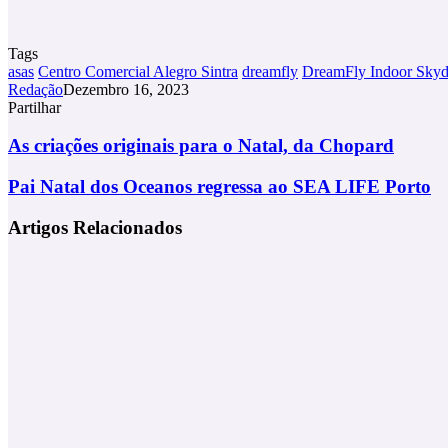
Tags
asas
Centro Comercial Alegro Sintra
dreamfly
DreamFly Indoor Skyd
Redação
Dezembro 16, 2023
Partilhar
Facebook
X
LinkedIn
Tumblr
Pinterest
Partilhar
Via
As
As criações originais para o Natal, da Chopard
Email
criações
originais
Pai
Pai Natal dos Oceanos regressa ao SEA LIFE Porto
para
Natal
o
dos
Artigos Relacionados
Natal,
Oceanos
da
regressa
Chopard
ao
SEA
LIFE
Porto